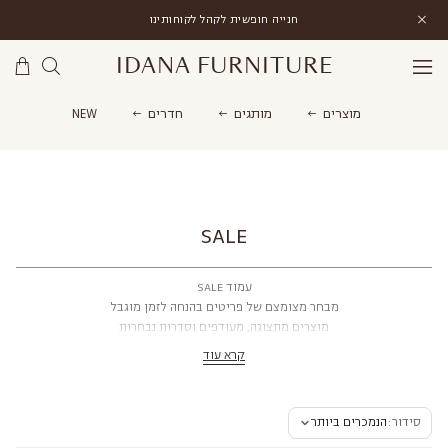
חנייה חופשית לקהל לקוחותינו
IDANA FURNITURE
מוצרים
מותגים
חדרים
NEW
IDANA FURNITURE
›
SALE
SALE
עמוד SALE
מבחר מצומצם של פריטים בהנחה לזמן מוגבל
מוצרים מתצוגה, מעודפים וסדרות נבחרות
כמות מוגבלת · עד גמר המלאי
קרא עוד
סידור:
הנמכרים ביותר