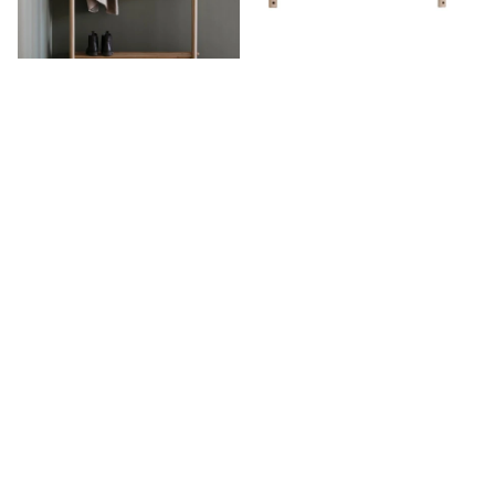
מתלה Milford
מתלה בגדים
Milford
החל מ-₪288
₪1,344
מעמד נעליים
ספריית Lap