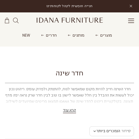
חנייה חופשית לקהל לקוחותינו
IDANA FURNITURE
מוצרים
מותגים
חדרים
NEW
IDANA FURNITURE
›
חדר שינה
חדר שינה
חדר השינה חייב להיות מקום שמאפשר לנוח, להתנתק ולפרוק עומס. ריהוט נכון
יכול לעשות את ההבדל בין חלל שאפשר לישון בו טוב לבין חדר שרק נראה יפה מדף
תצוגה. בקולקציית ריהוט לחדר שינה של IDANA תמצאו פריטים שמיועדים לשילוב
מושלם של נוחות ועיצוב.
קרא עוד
בקטגוריה זו יש שידות לילה עם מגירות נוחות ובסיס יציב, מדפים שמוסיפים מקום
לספרים או לאביזרים בלי לתפוס שטח גדול, כורסאות רכות לפינה של קריאה
ושולחנות צד שמשמשים לא רק כהשלמה לעיצוב אלא ככלי פונקציונלי. החומרים
סידור:
הנמכרים ביותר
הם עץ מלא ופרופורציות שמותאמות לגודל החלל – גם לחדרים קטנים וגם לחדרים