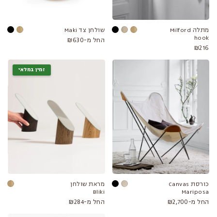
מתלה Milford
שולחן צד Maki
hook
החל מ-₪630
₪216
זמין במלאי
כורסת Canvas
מראת שולחן
Hemp בד
Bliki
Mariposa
החל מ-₪2,700
החל מ-₪284