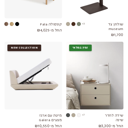
שולחן צד
3+
קונסולה Pala
museum
החל מ-₪4,025
₪1,700
זמין במלאי
NEW COLLECTION
שידה לחדר
7+
מיטה עם ארגז
שינה
מצעים Galera
החל מ-₪3,300
החל מ-₪10,550