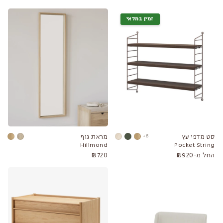
זמין במלאי
סט מדפי עץ
6+
מראת גוף
Hillmond
Pocket String
החל מ-₪920
₪720