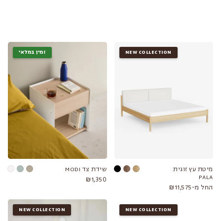
רחבים.
העיצוב הסקנדינבי שמנחה אותנו כאן מתמקד בצבעים טבעיים, טקסטורות עדינות
ובקווים פשוטים. לאפשר לחדר השינה להיות מקום שמשרה שלווה ונינוחות. רהיטים
שלא דורשים הרבה תחזוקה, שמחזיקים בהתאם לשגרה יום־יומית. במילים אחרות:
רהיטים שבאמת תאהבו להיכנס אליהם בסוף יום.
NEW COLLECTION
זמין במלאי
קולקציות קשורות
שידות לילה
·
מיטות
·
שידות מגירות
·
מראות
·
שידות איפור
מיטת עץ זוגית
שידת צד MODI
PALA
₪1,350
החל מ-₪11,575
NEW COLLECTION
NEW COLLECTION