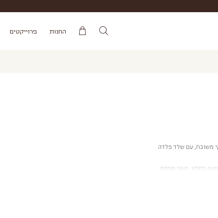
החנות
פרוייקטים
של ADEA מיוצרות בפינלנד מעור איטלקי משובח, עם שלד פלדה
ות רגועה בסלון. העור מפתח
ם טבעיים. זמני אספקה: