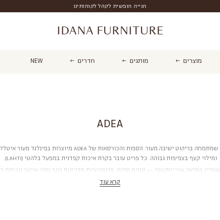
חנייה חופשית לקהל לקוחותינו
IDANA FURNITURE
מוצרים
מותגים
חדרים
NEW
ADEA
ADEA הוא בית עיצוב פיני שמתמחה בריהוט ישיבה מעור. הספות והכורסאות 
ומילוי קצף בצפיפות גבוהה. כל פריט עובר בקרת איכות קפדנית במפעל בלהטי (LAHTI).
ו העיצובי של ADEA מאופיין במראה ארכיטקטוני — קווים חדים, פרופורציות מדויקות וגוף נמוך שיוצר נוכח
פטינה טבעית שמשתבחת עם השנים.
קרא עוד
כוללים ספות דו ותלת מושביות וכורסאות סלון. צבעי עור: קוניאק, שחור, חום כהה וגווני
10-14 שבועות מרגע ההזמנה, ייצור לפי הזמנה.
ספות
|
כורסאות