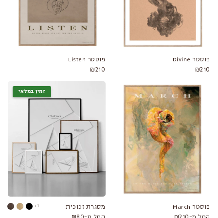
פוסטר Divine
פוסטר Listen
₪210
₪210
זמין במלאי
פוסטר March
מסגרת זכוכית
1+
החל מ-₪210
החל מ-₪80