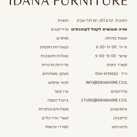
כתובת: קדם 123, יפו תל-אביב
החנות
חניה חופשית לקהל לקוחותינו
פרוייקטים
שעות פתיחה:
מותגים
א׳-ה׳: 9:00-17:00
קטגוריות נוספות
שישי: 9:00-13:00
שאלות ותשובות
משרד וחנות
מדיניות פרטיות
נייד:
054-4219662
מעקב משלוחים
INFO@IDANAHOME.CO.IL
תנאי שימוש
פרויקטים
צרו קשר
STUDIO@IDANAHOME.CO.IL
ביטול הזמנה
אינסטגרם
משלוחים והחזרות
פייסבוק
קשרי אדריכלים
פינטרסט
הסדרי נגישות