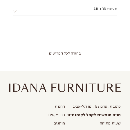
צפון - עד עיר חדרה (כולל).
מפרט טכני PDF
תצוגת 3D ו-AR
דרום - עד עיר אשקלון (כולל).
מזרח - עד עיר מודיעין (כולל).
לאזורים מרוחקים יותר, יש לפנות
ישירות לסטודיו
בחזרה לכל הפריטים
סובבו את המוצר ב-3D | בנייד — לחצו "TRY OUT IN AR" לצפייה בחדר
כתובת: קדם 123, יפו תל-אביב
החנות
שלכם
חניה חופשית לקהל לקוחותינו
פרוייקטים
שעות פתיחה:
מותגים