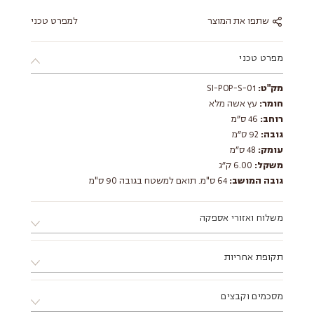
שתפו את המוצר
למפרט טכני
מפרט טכני
מק"ט:
SI-POP-S-01
חומר:
עץ אשה מלא
רוחב:
46 ס״מ
גובה:
92 ס״מ
עומק:
48 ס״מ
משקל:
6.00 ק״ג
גובה המושב:
64 ס"מ. תואם למשטח בגובה 90 ס"מ
משלוח ואזורי אספקה
א. ניתן לאסוף את המוצר ממחסני החברה בתיאום מראש בלבד.
תקופת אחריות
ב. ניתן לתאם התקנה ע"י מתקין מקצועי מטעם החברה.
ג. מוצר שמגיע באריזה שטוחה דורש הרכבה, ניתן להזמין הרכבה
12 חודשים ע"י החברה
דרך הסטודיו בתוספת תשלום.
מסכמים וקבצים
ד. אזורי אספקה: