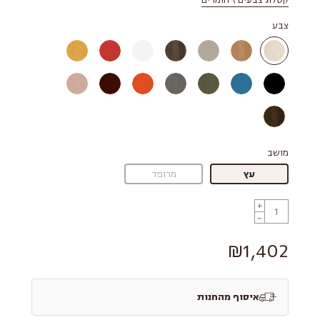
קטלוג צבעים \ חומרים
צבע
מושב
עץ
מרופד
+
-
₪1,402
איסוף מהחנות