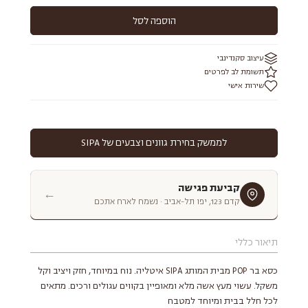
הוספה לסל
עיצוב סקנדינבי
תשומת לב לפרטים
שירות אישי
לממשק בחירת גוונים וצבעים של SIPA
קביעת פגישה
←
קדם 123, יפו תל-אביב · נשמח לארח אתכם
תיאור כללי
כסא בר POP מבית המותג SIPA איטליה. נוח במיוחד, חזק ויציב וקל
משקל. עשוי מעץ אשה מלא ומאופיין בקווים עגולים ורכים. מתאים
לכל חלל בבית ומיוחד למטבח