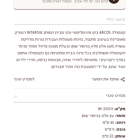
קדם 123, יפו תל-אביב · נשמח לארח אתכם
תיאור כללי
קונסולה ARCOS בקו מינימליסטי ונקי מבית המותג INTARSIA דנמרק.
מאופיינת בעיצוב מוקפד, פינות מעוגלות ועבודת נגרות מדויקת.
עשויה מעץ אלון מלא בגימור שמן ובעלת מנגנון פרזול נסתר פנימי
הקונסולה משתלבת בכל פינה בבית ומתאימה גם כקונסולה אחסון
כמדף דקורטיבי. מתאימה לחדרי שינה, מבואות כניסה, חדרי ילדים
ועוד. עוצב על ידי המעצבת ננה אקיר סבנדסן
שתפו את המוצר
למפרט טכני
מפרט טכני
מק"ט:
IN-20011
חומר:
עץ אלון בגימור שמן
רוחב:
45 ס״מ
גובה:
5 ס״מ
עומק:
22 ס״מ