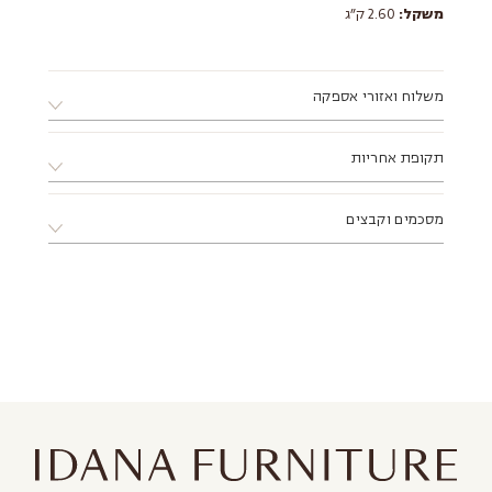
משקל:
2.60 ק״ג
משלוח ואזורי אספקה
א. ניתן לאסוף את המוצר ממחסני החברה בתיאום מראש בלבד.
תקופת אחריות
ב. ניתן לתאם התקנה ע"י מתקין מקצועי מטעם החברה.
ג. מוצר שמגיע באריזה שטוחה דורש הרכבה, ניתן להזמין הרכבה
12 חודשים ע"י החברה
דרך הסטודיו בתוספת תשלום.
מסכמים וקבצים
ד. אזורי אספקה:
צפון - עד עיר חדרה (כולל).
דרום - עד עיר אשקלון (כולל).
מזרח - עד עיר מודיעין (כולל).
לאזורים מרוחקים יותר, יש לפנות
ישירות לסטודיו