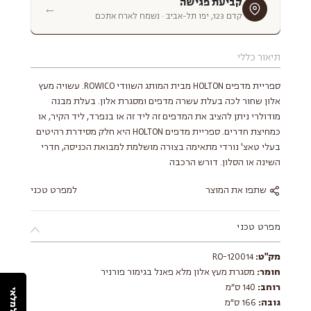
קביעת פגישה
←
קדם 123, יפו תל-אביב · נשמח לארח אתכם
תיאור כללי
ספריית מדפים HOLTON מבית המותג השוודי ROWICO. עשויה מעץ
אלון שחור לכה בעלת עשרה מדפים ומסגרת אלון. בעלת מבנה
מודולרי ניתן להציב את המדפים זה ליד זה או בנפרד, ליד הקיר, או
כמחיצת חדרים. ספריית מדפים HOLTON היא חלק מסידרת רהיטים
בעלי טאצ' נורדי מתאימה בצורה מושלמת למבואת הכניסה, חדרי
השינה או הסלון. דורש הרכבה
שתפו את המוצר
למפרט טכני
מפרט טכני
מק"ט:
RO-120014
חומר:
מסגרת מעץ אלון מלא פאנל בגימור פורניר
רוחב:
140 ס״מ
גובה:
166 ס״מ