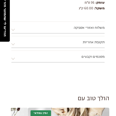
הודיעו לי שהמוצר חזר למלאי
עומק:
36 ס״מ
משקל:
60.00 ק״ג
משלוח ואזורי אספקה
א. ניתן לאסוף את המוצר ממחסני החברה בתיאום מראש בלבד.
תקופת אחריות
ב. ניתן לתאם התקנה ע"י מתקין מקצועי מטעם החברה.
ג. מוצר שמגיע באריזה שטוחה דורש הרכבה, ניתן להזמין הרכבה
12 חודשים ע"י החברה
דרך הסטודיו בתוספת תשלום.
מסכמים וקבצים
ד. אזורי אספקה:
צפון - עד עיר חדרה (כולל).
הוראות הרכבה
דרום - עד עיר אשקלון (כולל).
מזרח - עד עיר מודיעין (כולל).
לאזורים מרוחקים יותר, יש לפנות
ישירות לסטודיו
הולך טוב עם
זמין במלאי