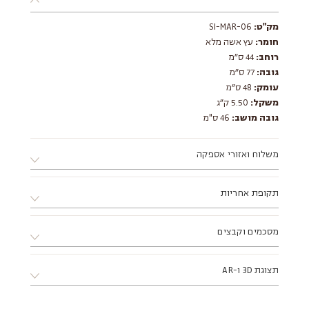
מק"ט:
SI-MAR-06
חומר:
עץ אשה מלא
רוחב:
44 ס״מ
גובה:
77 ס״מ
עומק:
48 ס״מ
משקל:
5.50 ק״ג
גובה מושב:
46 ס"מ
משלוח ואזורי אספקה
א. ניתן לאסוף את המוצר ממחסני החברה בתיאום מראש בלבד.
תקופת אחריות
ב. ניתן לתאם התקנה ע"י מתקין מקצועי מטעם החברה.
ג. מוצר שמגיע באריזה שטוחה דורש הרכבה, ניתן להזמין הרכבה
12 חודשים ע"י החברה
דרך הסטודיו בתוספת תשלום.
מסכמים וקבצים
ד. אזורי אספקה:
צפון - עד עיר חדרה (כולל).
תצוגת 3D ו-AR
דרום - עד עיר אשקלון (כולל).
מזרח - עד עיר מודיעין (כולל).