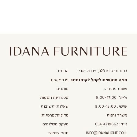
לאזורים מרוחקים יותר, יש לפנות
ישירות לסטודיו
כתובת: קדם 123, יפו תל-אביב
החנות
חניה חופשית לקהל לקוחותינו
פרוייקטים
סובבו את המוצר ב-3D | בנייד — לחצו "TRY OUT IN AR" לצפייה בחדר
שלכם
שעות פתיחה:
מותגים
א׳-ה׳: 9:00-17:00
קטגוריות נוספות
שישי: 9:00-13:00
שאלות ותשובות
משרד וחנות
מדיניות פרטיות
נייד:
054-4219662
מעקב משלוחים
INFO@IDANAHOME.CO.IL
תנאי שימוש