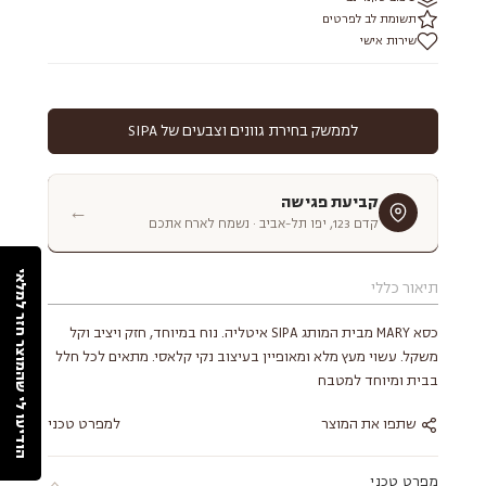
תשומת לב לפרטים
שירות אישי
לממשק בחירת גוונים וצבעים של SIPA
קביעת פגישה
←
קדם 123, יפו תל-אביב · נשמח לארח אתכם
הודיעו לי שהמוצר חזר למלאי
תיאור כללי
כסא MARY מבית המותג SIPA איטליה. נוח במיוחד, חזק ויציב וקל
משקל. עשוי מעץ מלא ומאופיין בעיצוב נקי קלאסי. מתאים לכל חלל
בבית ומיוחד למטבח
שתפו את המוצר
למפרט טכני
מפרט טכני