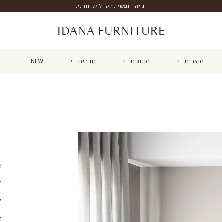
חנייה חופשית לקהל לקוחותינו
IDANA FURNITURE
מוצרים
מותגים
חדרים
NEW
מ
א
ז
ק
צ