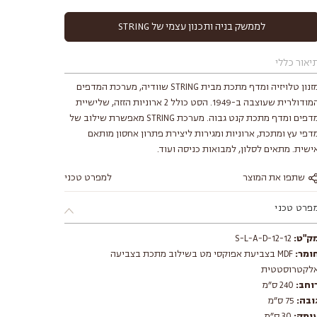
לממשק בניה ותכנון עצמי של STRING
יאור כללי
מזנון טלויזיה ומדף מתכת מבית STRING שוודיה, מערכת המדפים
המודולרית שעוצבה ב-1949. הסט כולל 2 ארוניות הזזה, שלישיית
מדפים ומדף מתכת קנט גבוה. מערכת STRING מאפשרת שילוב של
דפי עץ ומתכת, ארוניות ומגירות ליצירת פתרון אחסון מותאם
ישית. מתאים לסלון, למבואות כניסה ועוד.
שתפו את המוצר
למפרט טכני
פרט טכני
ק"ט:
S-L-A-D-12-12
ומר:
MDF בצביעת אפוקסי מט בשילוב מתכת בצביעה
לקטרוסטטית
וחב:
240 ס״מ
ובה:
75 ס״מ
ומק:
30 ס״מ