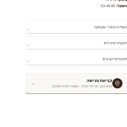
שקל:
49.80 ק״ג
שלוח ואזורי אספקה
. ניתן לאסוף את המוצר ממחסני החברה בתיאום מראש בלבד.
קופת אחריות
. ניתן לתאם התקנה ע"י מתקין מקצועי מטעם החברה.
. מוצר שמגיע באריזה שטוחה דורש הרכבה, ניתן להזמין הרכבה
דשים ע"י החברה
רך הסטודיו בתוספת תשלום.
סכמים וקבצים
. אזורי אספקה:
פון - עד עיר חדרה (כולל).
רום - עד עיר אשקלון (כולל).
קביעת פגישה
←
זרח - עד עיר מודיעין (כולל).
קדם 123, יפו תל-אביב · נשמח לארח אתכם
אזורים מרוחקים יותר, יש לפנות
ישירות לסטודיו