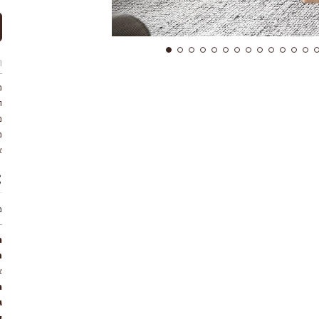
ת
מ
א
מ
מ
ח
א
ר
ג
ע