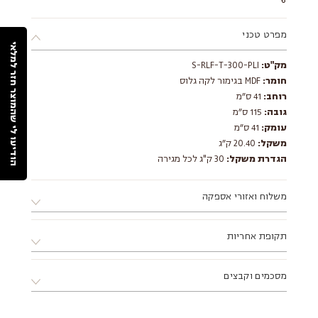
מפרט טכני
הודיעו לי שהמוצר חזר למלאי
מק"ט:
S-RLF-T-300-PLI
חומר:
MDF בגימור לקה גלוס
רוחב:
41 ס״מ
גובה:
115 ס״מ
עומק:
41 ס״מ
משקל:
20.40 ק״ג
הגדרת משקל:
30 ק"ג לכל מגירה
משלוח ואזורי אספקה
א. ניתן לאסוף את המוצר ממחסני החברה בתיאום מראש בלבד.
תקופת אחריות
ב. ניתן לתאם התקנה ע"י מתקין מקצועי מטעם החברה.
ג. מוצר שמגיע באריזה שטוחה דורש הרכבה, ניתן להזמין הרכבה
12 חודשים ע"י החברה
דרך הסטודיו בתוספת תשלום.
מסכמים וקבצים
ד. אזורי אספקה:
צפון - עד עיר חדרה (כולל).
הוראות הרכבה