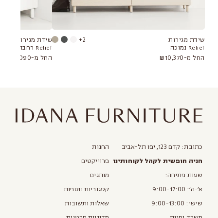
שידת מגירות
2+
שידת מגירות
Relief נמוכה
Relief רחבה
החל מ-₪10,370
החל מ-₪10,090
כתובת: קדם 123, יפו תל-אביב
החנות
חניה חופשית לקהל לקוחותינו
פרוייקטים
שעות פתיחה:
מותגים
א׳-ה׳: 9:00-17:00
קטגוריות נוספות
שישי: 9:00-13:00
שאלות ותשובות
משרד וחנות
מדיניות פרטיות