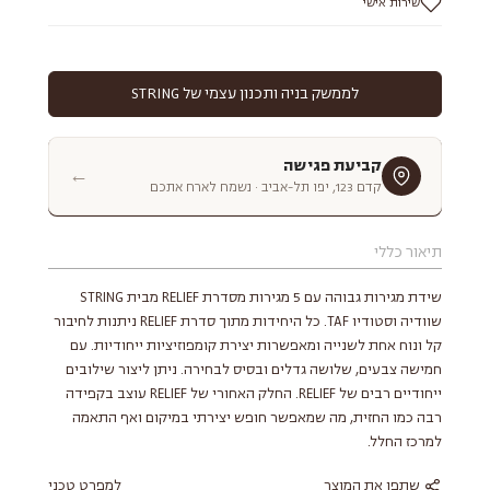
שירות אישי
לממשק בניה ותכנון עצמי של STRING
קביעת פגישה
←
קדם 123, יפו תל-אביב · נשמח לארח אתכם
תיאור כללי
שידת מגירות גבוהה עם 5 מגירות מסדרת RELIEF מבית STRING
שוודיה וסטודיו TAF. כל היחידות מתוך סדרת RELIEF ניתנות לחיבור
קל ונוח אחת לשנייה ומאפשרות יצירת קומפוזיציות ייחודיות. עם
חמישה צבעים, שלושה גדלים ובסיס לבחירה. ניתן ליצור שילובים
ייחודיים רבים של RELIEF. החלק האחורי של RELIEF עוצב בקפידה
רבה כמו החזית, מה שמאפשר חופש יצירתי במיקום ואף התאמה
למרכז החלל.
שתפו את המוצר
למפרט טכני