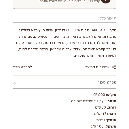
קדם 123, יפו תל-אביב · נשמח לארח אתכם
תיאור כללי
מדף TABULA AIR מבית CHICURA דנמרק. עשוי מעץ מלא בשילוב
מתכת ומתאים לתמונות, דואר, מוצרי איפור, תכשיטים, מפתחות
ועוד. משתלב נהדר בחדרי שינה, מבואות כניסה, בסלון ועוד. עיצוב
דני בר קיימא מאת המעצבת שרלוט אדריאן. מתנה נהדרת לבית,
למשרד ולציון חגים ומועדים.
שתפו את המוצר
למפרט טכני
מפרט טכני
מק"ט:
CP1200
חומר:
עץ אלון ומתכת שחורה
רוחב:
30 ס״מ
גובה:
11.2 ס״מ
עומק:
3 ס״מ
משקל:
1.00 ק״ג