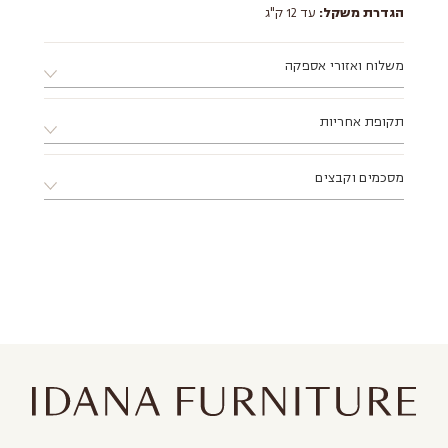
הגדרת משקל:
עד 12 ק"ג
משלוח ואזורי אספקה
א. ניתן לאסוף את המוצר ממחסני החברה בתיאום מראש בלבד.
תקופת אחריות
ב. ניתן לתאם התקנה ע"י מתקין מקצועי מטעם החברה.
ג. מוצר שמגיע באריזה שטוחה דורש הרכבה, ניתן להזמין הרכבה
12 חודשים ע"י החברה
דרך הסטודיו בתוספת תשלום.
מסכמים וקבצים
ד. אזורי אספקה:
צפון - עד עיר חדרה (כולל).
דרום - עד עיר אשקלון (כולל).
מזרח - עד עיר מודיעין (כולל).
לאזורים מרוחקים יותר, יש לפנות
ישירות לסטודיו