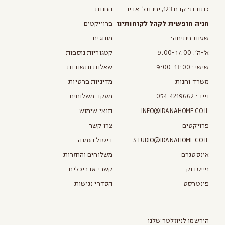
כתובת: קדם 123, יפו תל-אביב
החנות
חניה חופשית לקהל לקוחותינו
פרוייקטים
שעות פתיחה:
מותגים
א׳-ה׳: 9:00-17:00
קטגוריות נוספות
שישי: 9:00-13:00
שאלות ותשובות
משרד וחנות
מדיניות פרטיות
נייד:
054-4219662
מעקב משלוחים
INFO@IDANAHOME.CO.IL
תנאי שימוש
פרויקטים
צרו קשר
STUDIO@IDANAHOME.CO.IL
ביטול הזמנה
אינסטגרם
משלוחים והחזרות
פייסבוק
קשרי אדריכלים
פינטרסט
הסדרי נגישות
הירשמו לניוזלטר שלנו