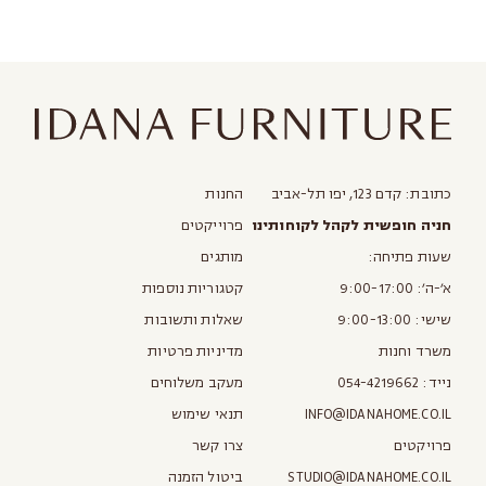
לאזורים מרוחקים יותר, יש לפנות
ישירות לסטודיו
כתובת: קדם 123, יפו תל-אביב
החנות
חניה חופשית לקהל לקוחותינו
פרוייקטים
שעות פתיחה:
מותגים
א׳-ה׳: 9:00-17:00
קטגוריות נוספות
שישי: 9:00-13:00
שאלות ותשובות
משרד וחנות
מדיניות פרטיות
נייד:
054-4219662
מעקב משלוחים
INFO@IDANAHOME.CO.IL
תנאי שימוש
פרויקטים
צרו קשר
STUDIO@IDANAHOME.CO.IL
ביטול הזמנה