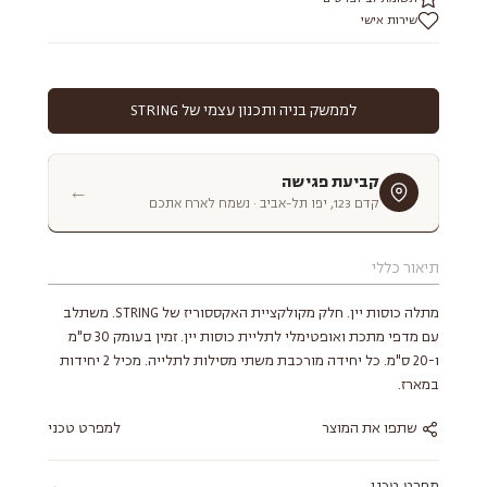
שירות אישי
לממשק בניה ותכנון עצמי של STRING
קביעת פגישה
←
קדם 123, יפו תל-אביב · נשמח לארח אתכם
תיאור כללי
מתלה כוסות יין. חלק מקולקציית האקססוריז של STRING. משתלב
עם מדפי מתכת ואופטימלי לתליית כוסות יין. זמין בעומק 30 ס"מ
ו-20 ס"מ. כל יחידה מורכבת משתי מסילות לתלייה. מכיל 2 יחידות
במארז.
שתפו את המוצר
למפרט טכני
מפרט טכני