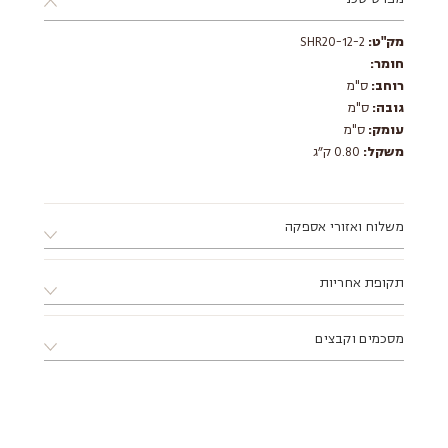
מק"ט:
SHR20-12-2
חומר:
רוחב:
ס"מ
גובה:
ס"מ
עומק:
ס"מ
משקל:
0.80 ק״ג
משלוח ואזורי אספקה
א. ניתן לאסוף את המוצר ממחסני החברה בתיאום מראש בלבד.
תקופת אחריות
ב. ניתן לתאם התקנה ע"י מתקין מקצועי מטעם החברה.
ג. מוצר שמגיע באריזה שטוחה דורש הרכבה, ניתן להזמין הרכבה
12 חודשים ע"י החברה
דרך הסטודיו בתוספת תשלום.
מסכמים וקבצים
ד. אזורי אספקה:
צפון - עד עיר חדרה (כולל).
דרום - עד עיר אשקלון (כולל).
מזרח - עד עיר מודיעין (כולל).