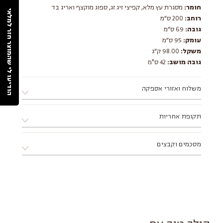
חומר:
מסגרת עץ מלא, קפיצי זיג זג, ספוג מוקצף ואריג בד
הודיעו לי שהמוצר חזר למלאי
רוחב:
200 ס״מ
גובה:
69 ס״מ
עומק:
95 ס״מ
משקל:
98.00 ק״ג
גובה מושב:
42 ס"מ
משלוח ואזורי אספקה
א. ניתן לאסוף את המוצר ממחסני החברה בתיאום מראש בלבד.
תקופת אחריות
ב. ניתן לתאם התקנה ע"י מתקין מקצועי מטעם החברה.
ג. מוצר שמגיע באריזה שטוחה דורש הרכבה, ניתן להזמין הרכבה
12 חודשים ע"י החברה
דרך הסטודיו בתוספת תשלום.
מסכמים וקבצים
ד. אזורי אספקה:
צפון - עד עיר חדרה (כולל).
מפרט טכני PDF
דרום - עד עיר אשקלון (כולל).
ממשק תכנון
מזרח - עד עיר מודיעין (כולל).
לאזורים מרוחקים יותר, יש לפנות
ישירות לסטודיו