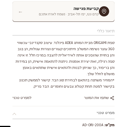
קביעת פגישה
←
קדם 123, יפו תל-אביב · נשמח לארח אתכם
תיאור כללי
ספת ORIGAMI מבית המותג ADEA פינלנד. עיצוב סקנדינבי עכשווי
360 עוצר נשימה המשלב חיתוכים קעורים וצורות עגולות, הן בגב
והן בחזית שהופכים אותה לאידיאלית להצבה במרכז חלל. זו אינה
ספה רגילה, זאת יצירת אומנות. ניתנת להתאמה אישית, הן במידות
והן בריפוד, כך שניתן לבנות ולהתאים אישית שתתאים באופן
מושלם לחלל שלך.
*המחיר משתנה בהתאם לבחירת סוג הבד. קישור לממשק תכנון
בקישור למטה תחת קטלוג צבעים וחומרים. הבד פריק.
שתפו את המוצר
למפרט טכני
מפרט טכני
מק"ט:
AD-ORI-200A